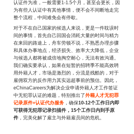
认证件为准，一般需要1-1.5个月，甚至会更长，因
为有些人认证中有其他事情，便不会不间断地走完
整个流程，中间难免会有停歇。
对于不在自己国家的候选人来说，更是一件耽误时
间的事情，首先自己回国会消耗大量的时间与精力
在来回的路途上，舟车劳顿不说，不熟悉办理步骤
和具体办事地点，经济损失、效率大大降低，企业
与候选人都将被成倍地掏空耐心，无法有效沟通。
我们确实要承认，如果在短暂的招聘季不能高效聘
用外籍人才，市场是激烈的，分流是残酷的，对于
雇佣双方的反作用力其实远超事前的预估。因此，
eChinaCareers为解决企业申请外籍人才工作签证
中无犯罪认证的难题，特别推出了
外籍人才无犯罪
记录原件+认证代办服务
，确保
10-12个工作日内即
可获得无犯罪记录扫描件，15个工作日内到手原
件
，完美化解了雇主与外籍雇员间的危机。