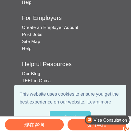
Help
For Employers
Create an Employer Acount
Post Jobs
Site Map
Help
Helpful Resources
Our Blog
TEFL in China
Work visa for China
This website uses cookies to ensure you get the
China Document Apostille
Income Tax Calculator
best experience on our website.
Learn more
Got it!
Visa Consultation
现在咨询
拨打电话