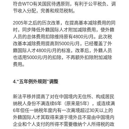
符合
WTO
有关国民待遇原则，有利于公平税负、调
节收入分配，完善和规范税制。
2005
年之后的历次改革，在提高基本减除费用的同
时，同步降低外籍国际人才附加减除费用，使外籍
人员的总体费用扣除维持原有
4800
元
/
月。此次税
改基本减除费用提高到
5000
元
/
月，已经覆盖了外
籍国际人才
4800
元
/
月的标准，改革后，外籍人员
也适用
5000
元
/
月的扣除，不再额外扣除附加减除
费用。
4.“
五年例外规则
”
调整
新法平移并提高了对在中国境内无住所、构成居民
纳税人身份不满连续
6
年
（原来是
5
年），或连续满
6
年但任一纳税年度内有一次离境超过
30
天以上的
外籍国际人才其取得来源于境外且不是由中国境内
企业和个人支付的所得不需要缴纳个人所得税的政