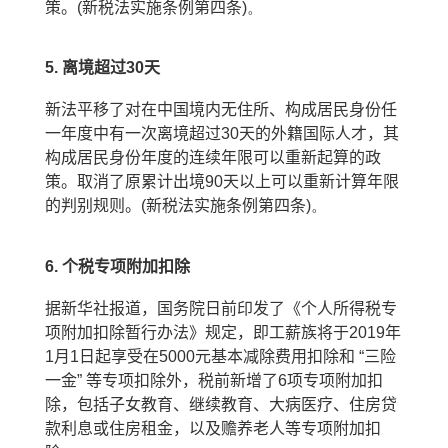
策。
(
新税法实施条例第四条
)。
5.
离境超过
30
天
新法平移了对在中国境内无住所、构成居民身份任
一年度中有一次离境超过
30
天的外籍国际人才，其
构成居民身份年度的连续年限可以重新起算的政
策。取消了原累计出境
90
天以上可以重新计算年限
的判别规则。
(
新税法实施条例第四条
)。
6.
个税专项附加扣除
据新华社报道，国务院日前印发了《个人所得税专
项附加扣除暂行办法》规定，即工薪族将于
2019
年
1
月
1
日起享受在
5000
元基本减除费用扣除和
“
三险
一金
”
等专项扣除外，税前新增了
6
项专项附加扣
除，包括子女教育、继续教育、大病医疗、住房贷
款利息或住房租金，以及赡养老人等专项附加扣