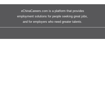
eChinaCareers.com is a platform that provides
employment solutions for people seeking great jobs,
and for employers who need greater talents.
eChinaCareers
About Us
Contact Us
Work with us
For Job Seekers