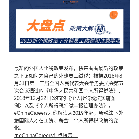
最新的外国人个税政策发布，快来看看最新的政策
之下该如何为自己的外籍员工缴税：根据
2018
年
8
月
31
日第十三届全国人民代表大会常务委员会第五
次会议通过的《中华人民共和国个人所得税法》、
2018
年
12
月
22
日公布的《个人所得税法实施条
例》以及《个人所得税扣缴申报管理办法》，
eChinaCareers
为你解读从
2019
年起，新税法下
外
籍
国际人才在工资、薪金中个人所得税政策的变
化。
▼eChinaCareers
要点提示：