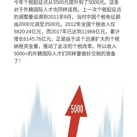
今年个税起征点从
3500
元提升到了
5000
元
。这条
对于外籍国际人才也同样适用。上一次个税起征点
的调整要追溯到
2011
年
9
月，当时中国个税免征额
由
2000
元调至
3500
元。
2012
年全国个税收入仅
5820.24
亿元，而
2017
年已达到
11966
亿元，累计
增长
6145.76
亿元。正是由于这个迅速扩大的个税
纳税资金量，推动了此次的个税改革。所以收入
5000+
的外籍国际人才们同样要做好交税的准备
了！