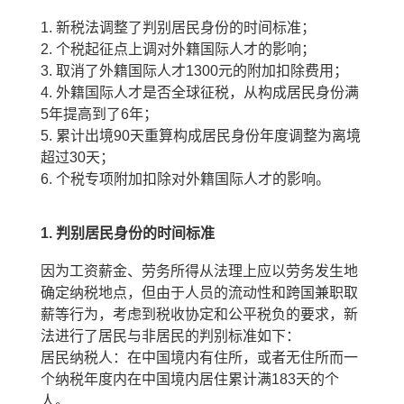
1.
新税法调整了判别居民身份的时间标准；
2.
个税起征点上调对外籍国际人才的影响；
3.
取消了外籍国际人才
1300
元的附加扣除费用；
4.
外籍国际人才是否全球征税，从构成居民身份满
5
年提高到了
6
年；
5.
累计出境
90
天重算构成居民身份年度调整为离境
超过
30
天；
6.
个税专项附加扣除对外籍国际人才的影响。
1.
判别居民身份的时间标准
因为工资薪金、劳务所得从法理上应以劳务发生地
确定纳税地点，但由于人员的流动性和跨国兼职取
薪等行为，考虑到税收协定和公平税负的要求，新
法进行了居民与非居民的判别标准如下：
居民纳税人：
在中国境内有住所，或者无住所而一
个纳税年度内在中国境内居住累计满
183
天的个
人。