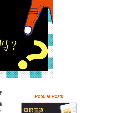
于
Popular Posts
。
重
，