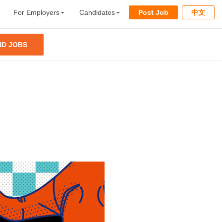
For Employers
Candidates
Post Job
中文
ND JOBS