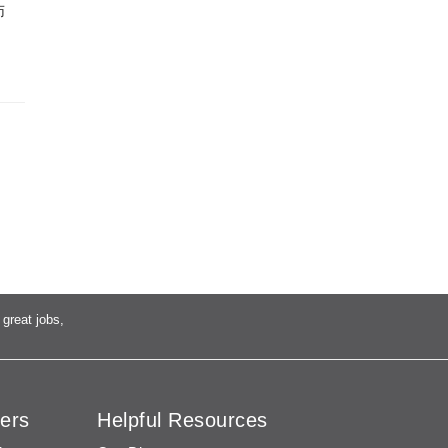
师
great jobs,
ers
Helpful Resources