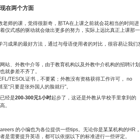
体现在两个方面
教老师的课，觉得很新奇，那TA在上课之前就会花相当的时间进
着仪式感的驱动就会做出更多的努力，实际上远比真正上课那一
学习成果的最好方法，通过与母语使用者的对比，很容易让我们
网站、外教中介等，由于教育机构以及外教中介机构的招聘计划
量也就参差不齐了。
EFL/TESOL
证书，不要紧；外教没有资格获得工作许可，
no
至“只要是张外国人的脸就行”。
已经是
200-300
元
1
小时
起步了，这还是外教从学校手里拿到的
高。
areers 的小编也为各位提供一些tips。无论你是某某机构的HR
者是需要提升英语，都可以依据以下的标准进行一些评定。