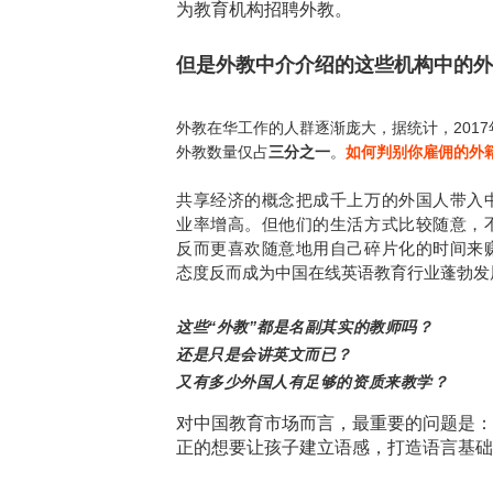
为教育机构招聘外教。
但是
外教中介
介绍的这些机构中的外
外教在华工作的人群逐渐庞大，据统计，201
外教数量仅占
三分之一
。
如何判别你雇佣的外
共享经济的概念把成千上万的外国人带入
业率增高。但他们的生活方式比较随意，
反而更喜欢随意地用自己碎片化的时间来
态度反而成为中国在线英语教育行业蓬勃发
这些“外教”都是名副其实的教师吗？
还是只是会讲英文而已？
又有多少外国人有足够的资质来教学？
对中国教育市场而言，最重要的问题是：
正的想要让孩子建立语感，打造语言基础