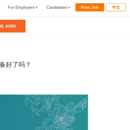
For Employers
Candidates
Post Job
中文
ND JOBS
准备好了吗？