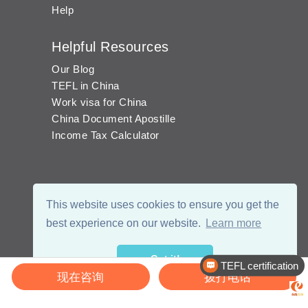
Help
Helpful Resources
Our Blog
TEFL in China
Work visa for China
China Document Apostille
Income Tax Calculator
This website uses cookies to ensure you get the
best experience on our website.
Learn more
Got it!
TEFL certification
现在咨询
拨打电话
© 2026 - eChinaCareers, all rights reserved. Owned and operated by
成