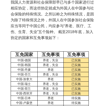
我国人力资源和社会保障部早已与多个国家进行过
相应协定，而这些协定就成为外国人在中国参与社
会保险的特殊情况。之所以称之为特殊情况，是因
为除了特殊情况之外，外国人在中国参加社会保险
应当等同于中国公民，均应参与“养老、医疗、工
伤、生育、失业”五个险种。 截至2018年底，加入
协定的国家和互免事项如下：
互免国家
互免事项
互免事项
中国
-
德国
养老，失业
已实施
中国
-
韩国
养老，失业
已实施
中国
-
丹麦
养老
已实施
中国
-
芬兰
养老，失业
已实施
中国
-
加拿大
养老
已实施
中国
-
瑞士
养老，失业
已实施
中国
-
荷兰
养老，失业
已实施
中国
-
西班牙
养老，失业
已实施
中国
-
日本
养老
待实施
中国
-
卢森堡
养老
待实施