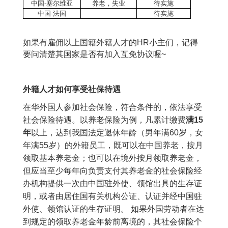
中国
-
塞尔维亚
养老，失业
待实施
中国
-
法国
待实施
如果有雇佣以上国籍外籍人才的HR小主们，记得
要问清楚其国家是否有加入互免协议喔~
外籍人才如何享受社保待遇
在华外国人参加社会保险，符合条件的，依法享受
社会保险待遇。以养老保险为例，凡累计缴费
满15
年
以上，达到我国法定退休年龄（男年满60岁，女
年满55岁）的外籍员工，既可以在中国养老，按月
领取基本养老金；也可以在境外按月领取养老金，
但应当至少每年向负责支付其养老金的社会保险经
办机构提供一次由中国驻外使、领馆出具的生存证
明，或者由居住国有关机构公证、认证并经中国驻
外使、领馆认证的生存证明。 如果外国劳动者在达
到规定的领取养老金年龄前离境的，其社会保险个