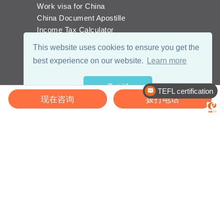
Work visa for China
China Document Apostille
Income Tax Calculator
This website uses cookies to ensure you get the
best experience on our website.
Learn more
TEFL certification
Got it!
Recruitment
现在咨询
拨打电话
© 2026 - eChinaCareers, all rights reserved. Owned and operated by
成
都宜可睿网络科技有限公司
蜀ICP备18038990号
川公网安备 51019002002105号
Terms of Use
Privacy
Center