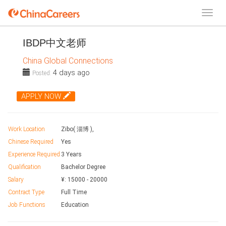
IBDP中文老师
China Global Connections
4 days ago
Posted:
APPLY NOW
Work Location
Zibo( 淄博 ),
Chinese Required
Yes
Experience Required
3 Years
Qualification
Bachelor Degree
Salary
¥:
15000
-
20000
Contract Type
Full Time
Job Functions
Education