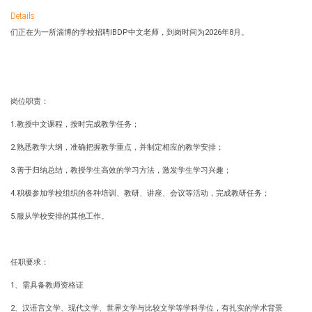
Details
们正在为一所淄博的学校招聘IBDP中文老师，到岗时间为2026年8月。
岗位职责：
1.教授中文课程，按时完成教学任务；
2.熟悉教学大纲，准确把握教学重点，并制定相应的教学安排；
3.善于归纳总结，教授学生高效的学习方法，激发学生学习兴趣；
4.积极参加学校组织的各种培训、教研、讲座、会议等活动，完成教研任务；
5.服从学校安排的其他工作。
任职要求：
1、需具备教师资格证
2、汉语言文学、现代文学、世界文学与比较文学等学科学位，有扎实的学术背景